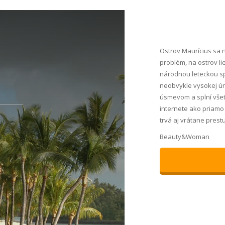
Ostrov Maurícius sa 
problém, na ostrov li
národnou leteckou sp
neobvykle vysokej úro
úsmevom a splní všetk
internete ako priamo 
trvá aj vrátane prest
Beauty&Woman