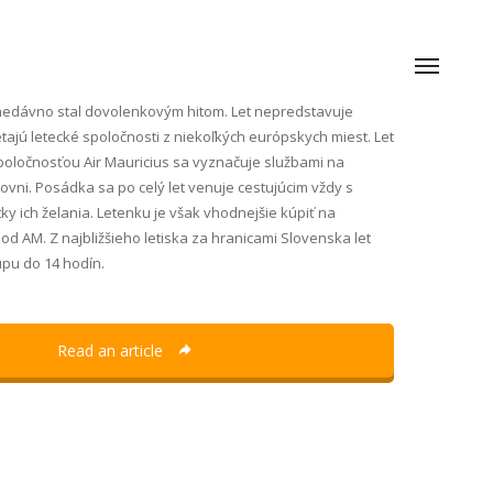
nedávno stal dovolenkovým hitom. Let nepredstavuje
etajú letecké spoločnosti z niekoľkých európskych miest. Let
oločnosťou Air Mauricius sa vyznačuje službami na
vni. Posádka sa po celý let venuje cestujúcim vždy s
y ich želania. Letenku je však vhodnejšie kúpiť na
od AM. Z najbližšieho letiska za hranicami Slovenska let
upu do 14 hodín.
Read an article