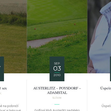
SEP
7
03
0
2010
ž sex
AUSTERLITZ – POYSDORF –
Úspešn
ADAMSTAL
K
SLOVAK
né na pobreží
Úspeš
Golfový klub Austerlitz neďaleko
vať aj linksové.