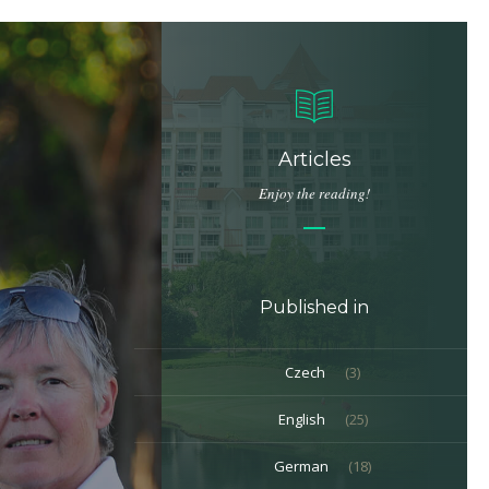
Articles
Enjoy the reading!
Published in
Czech
(3)
English
(25)
German
(18)