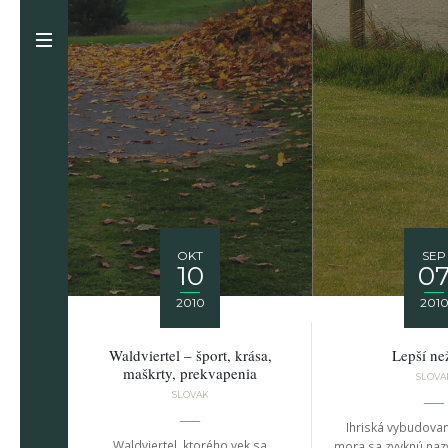
OKT
SEP
10
0
2010
201
Waldviertel – šport, krása,
Lepší ne
maškrty, prekvapenia
SLOVA
SLOVAK
Ihriská vybudova
Waldviertel, ktorého vek sa
mora sa zvyknú nazý