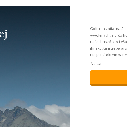
ej
Golfu sa zatiaľ na Slo
vyvolených, a tí, čo 
naše ihriská. Golf vša
ihrisko, tam treba aj 
nie je nič okrem pane
Žurnál