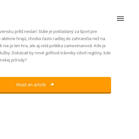
vensku príliš nedarí. Stále je pokladaný za šport pre
ho aktívne hrajú, chodia často radšej do zahraničia než na
k nie je len hra, ale aj celá politika zamestnanosti. Kde je
služby. Dokázali by nové golfové trávniky oživiť regióny, kde
nskej prírody?
Read an article