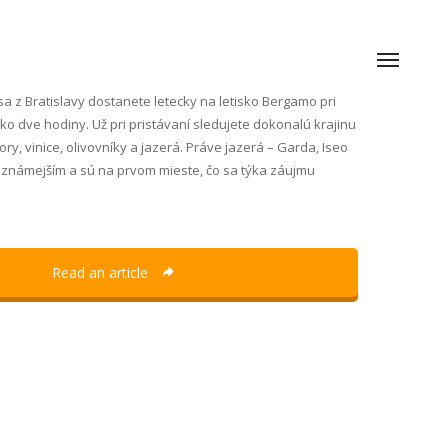
sa z Bratislavy dostanete letecky na letisko Bergamo pri
ako dve hodiny. Už pri pristávaní sledujete dokonalú krajinu
ry, vinice, olivovníky a jazerá. Práve jazerá – Garda, Iseo
ajznámejším a sú na prvom mieste, čo sa týka záujmu
Read an article