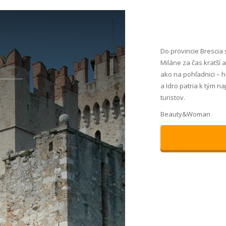
Do provincie Brescia 
Miláne za čas kratší 
ako na pohľadnici – ho
a Idro patria k tým n
turistov.
Beauty&Woman