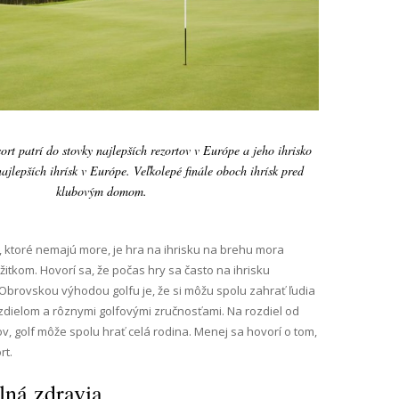
ort patrí do stovky najlepších rezortov v Európe a jeho ihrisko
ajlepších ihrísk v Európe. Veľkolepé finále oboch ihrísk pred
klubovým domom.
, ktoré nemajú more, je hra na ihrisku na brehu mora
tkom. Hovorí sa, že počas hry sa často na ihrisku
Obrovskou výhodou golfu je, že si môžu spolu zahrať ľudia
dielom a rôznymi golfovými zručnosťami. Na rozdiel od
, golf môže spolu hrať celá rodina. Menej sa hovorí o tom,
rt.
lná zdravia