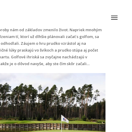
horoby nám od základov zmenilo život. Napriek mnohým
iam tí, ktorí už dlhšie plánovali začať s golfom, sa
odhodlali. Záujem o hru prudko vzrástol aj na
čné lúky praskajú vo švíkoch a prudko stúpa aj počet
kartu. Golfové ihriská sa zvyčajne nachádzajú v
akže je o dôvod navyše, aby ste čím skôr začali…