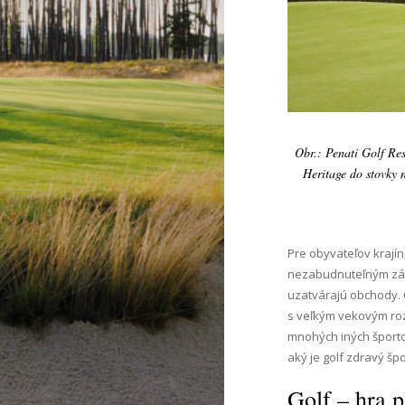
Obr.: Penati Golf Res
Heritage do stovky n
Pre obyvateľov krajín
nezabudnuteľným záži
uzatvárajú obchody. 
s veľkým vekovým roz
mnohých iných športov
aký je golf zdravý špo
Golf – hra p