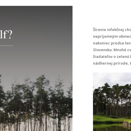
lf?
Šírenie infekčnej c
nepríjemným obmedzen
nakoniec predsa len 
Slovensku. Mnohé cvi
žiadateľov o zelenú 
nádhernej prírode, t