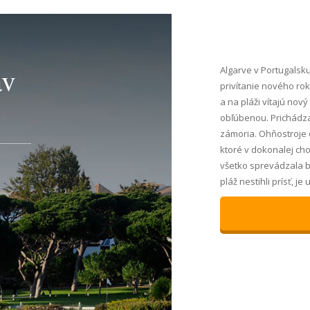
av
Algarve v Portugalsku
privítanie nového ro
a na pláži vítajú nový
obľúbenou. Prichádzaj
zámoria. Ohňostroje o
ktoré v dokonalej cho
všetko sprevádzala b
pláž nestihli prísť, j