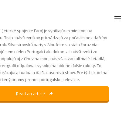
 (letecké spojenie Faro) je vynikajúcim miestom na
ku. Tisíce návštevníkov prichádzajú za počasím bez dažďov
 rok. Silvestrovská party v Albufeire sa stala čoraz viac
ú sem nielen Portugalci ale dokonca i návštevníci zo
dpaľujú aj z člnov na mori, nás však zaujali malé lietadlá,
reografii odpaľovali vysoko na oblohe ďalšie rakety. To
urácajúca hudba a ďalšia laserová show. Pre tých, ktorí na
e určený priamy prenos portugalskej televízie.
Read an article