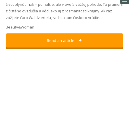
život plynúť inak – pomalšie, ale v oveľa väčšej pohode. Tá pramení
z čistého ovzdušia a vôd, ako aj z rozmanitosti krajiny. Ak raz
zažijete čaro Waldviertelu, radi sa tam čoskoro vrátite.
Beauty&Woman
Read an article