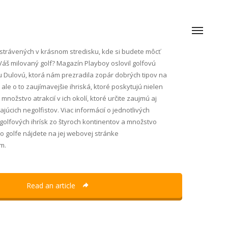
 strávených v krásnom stredisku, kde si budete môcť
áš milovaný golf? Magazín Playboy oslovil golfovú
u Dulovú, ktorá nám prezradila zopár dobrých tipov na
e o to zaujímavejšie ihriská, ktoré poskytujú nielen
j množstvo atrakcií v ich okolí, ktoré určite zaujmú aj
úcich negolfistov. Viac informácií o jednotlivých
 golfových ihrísk zo štyroch kontinentov a množstvo
 o golfe nájdete na jej webovej stránke
m.
Read an article