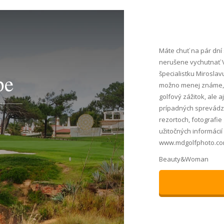
Máte chuť na pár dní
nerušene vychutnať V
špecialistku Miroslav
pe
možno menej známe, al
golfový zážitok, ale a
prípadných sprevádzaj
rezortoch, fotografie
užitočných informácií
www.mdgolfphoto.co
Beauty&Woman