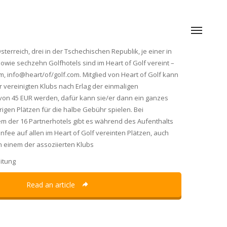
sterreich, drei in der Tschechischen Republik, je einer in
sowie sechzehn Golfhotels sind im Heart of Golf vereint –
, info@heart/of/golf.com. Mitglied von Heart of Golf kann
r vereinigten Klubs nach Erlag der einmaligen
von 45 EUR werden, dafür kann sie/er dann ein ganzes
brigen Plätzen für die halbe Gebühr spielen. Bei
em der 16 Partnerhotels gibt es während des Aufenthalts
fee auf allen im Heart of Golf vereinten Plätzen, auch
n einem der assoziierten Klubs
itung
Read an article