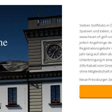
Sieben Golfklubs in Ö
Spanien und Italien, 
www.heart-of-golf.com
he
jede/r Angehörige de
Registrationsgebühr 
Jahr lang auf allen ü
Unterbringung in ein
20% Rabatt vom Green
ohne Mitgliedschaft i
Neue Pressburger Ze