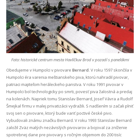
Foto: historické centrum mesta Havlíčkuv Brod v pozadí s panelákmi
Obedujeme v Humpolci v pivovare
Bernard
. V roku 1597 skončila v
Humpolci éra varenia meštianskeho piva, ktorú nahradil pivovar,
patriaci majiteľom heráleckeho panstva. V roku 1991 pivovar v
Humpolci bol technologicky po smrti, povesť piva žalostná a predaj
na kolenách. Napriek tomu Stanislav Bernard, Josef Vávra a Rudolf
Šmejkal firmu v malej privatizácii vydražili. S nadšením si začali plniť
svoj sen o pivovare, ktorý bude variť poctivé české pivo.
Vybudovali známu značku Bernard. V roku 1993 Stanislav Bernard
založil Zväz malých nezávislých pivovarov a bojoval za zníženie
spotrebnej dane pre pivovary s ročným objemom do 200 tisíc