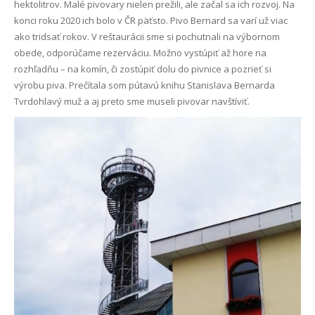
hektolitrov. Malé pivovary nielen prežili, ale začal sa ich rozvoj. Na
konci roku 2020 ich bolo v ČR päťsto. Pivo Bernard sa varí už viac
ako tridsať rokov. V reštaurácii sme si pochutnali na výbornom
obede, odporúčame rezerváciu. Možno vystúpiť až hore na
rozhľadňu – na komín, či zostúpiť dolu do pivnice a pozrieť si
výrobu piva. Prečítala som pútavú knihu Stanislava Bernarda
Tvrdohlavý muž a aj preto sme museli pivovar navštíviť.