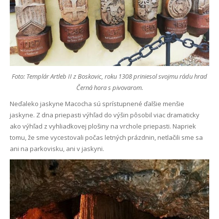
Foto: Templár Artleb II z Boskovic, roku 1308 priniesol svojmu rádu hrad
Černá hora s pivovarom.
Neďaleko jaskyne Macocha sú sprístupnené ďalšie menšie
jaskyne. Z dna priepasti výhľad do výšin pôsobil viac dramaticky
ako výhľad z vyhliadkovej plošiny na vrchole priepasti. Napriek
tomu, že sme vycestovali počas letných prázdnin, netlačili sme sa
ani na parkovisku, ani v jaskyni.