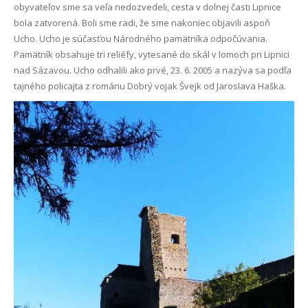
obyvateľov sme sa veľa nedozvedeli, cesta v dolnej časti Lipnice
bola zatvorená. Boli sme radi, že sme nakoniec objavili aspoň
Ucho. Ucho je súčasťou Národného pamätníka odpočúvania.
Pamätník obsahuje tri reliéfy, vytesané do skál v lomoch pri Lipnici
nad Sázavou. Ucho odhalili ako prvé, 23. 6. 2005 a nazýva sa podľa
tajného policajta z románu Dobrý vojak Švejk od Jaroslava Haška.