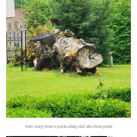
Foto: starý strom v parku ďalej slúži ako živná pôda