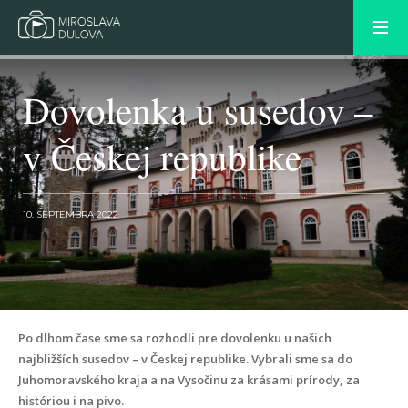
Dovolenka u susedov –
v Českej republike
10. SEPTEMBRA 2022
NEWER POST
Po dlhom čase sme sa rozhodli pre dovolenku u našich
OLDER POST
najbližších susedov – v Českej republike. Vybrali sme sa do
Juhomoravského kraja a na Vysočinu za krásami prírody, za
históriou i na pivo.