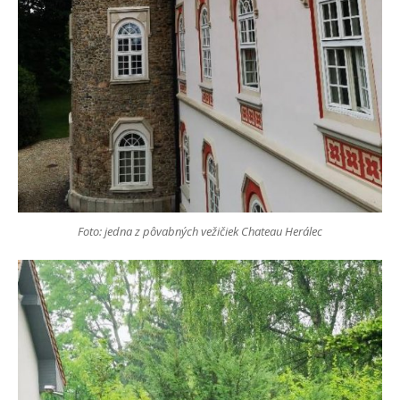
Foto: jedna z pôvabných vežičiek Chateau Herálec