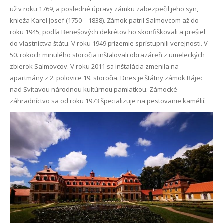
už v roku 1769, a posledné úpravy zámku zabezpečil jeho syn,
knieža Karel Josef (1750 – 1838). Zámok patril Salmovcom až do
roku 1945, podľa Benešových dekrétov ho skonfiškovali a prešiel
do vlastníctva štátu. V roku 1949 prízemie sprístupnili verejnosti. V
50. rokoch minulého storočia inštalovali obrazáreň z umeleckých
zbierok Salmovcov. V roku 2011 sa inštalácia zmenila na
apartmány z 2. polovice 19. storočia. Dnes je štátny zámok Rájec
nad Svitavou národnou kultúrnou pamiatkou. Zámocké
záhradníctvo sa od roku 1973 špecializuje na pestovanie kamélií.