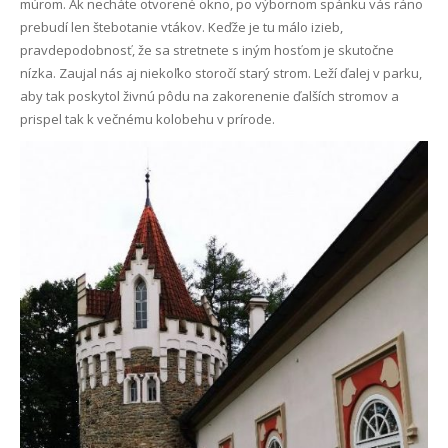
múrom. Ak necháte otvorené okno, po výbornom spánku vás ráno
prebudí len štebotanie vtákov. Keďže je tu málo izieb,
pravdepodobnosť, že sa stretnete s iným hosťom je skutočne
nízka. Zaujal nás aj niekoľko storočí starý strom. Leží ďalej v parku,
aby tak poskytol živnú pôdu na zakorenenie ďalších stromov a
prispel tak k večnému kolobehu v prírode.