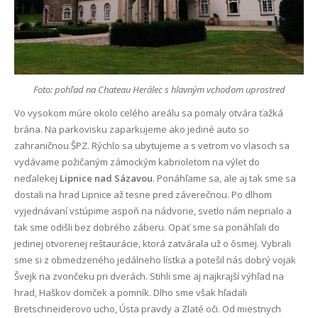
Foto: pohľad na Chateau Herálec s hlavným vchodom uprostred
Vo vysokom múre okolo celého areálu sa pomaly otvára ťažká
brána. Na parkovisku zaparkujeme ako jediné auto so
zahraničnou ŠPZ. Rýchlo sa ubytujeme a s vetrom vo vlasoch sa
vydávame požičaným zámockým kabrioletom na výlet do
neďalekej
Lipnice nad Sázavou
. Ponáhľame sa, ale aj tak sme sa
dostali na hrad Lipnice až tesne pred záverečnou. Po dlhom
vyjednávaní vstúpime aspoň na nádvorie, svetlo nám neprialo a
tak sme odišli bez dobrého záberu. Opäť sme sa ponáhľali do
jedinej otvorenej reštaurácie, ktorá zatvárala už o ôsmej. Vybrali
sme si z obmedzeného jedálneho lístka a potešil nás dobrý vojak
Švejk na zvončeku pri dverách. Stihli sme aj najkrajší výhľad na
hrad, Haškov domček a pomník. Dlho sme však hľadali
Bretschneiderovo ucho, Ústa pravdy a Zlaté oči. Od miestnych