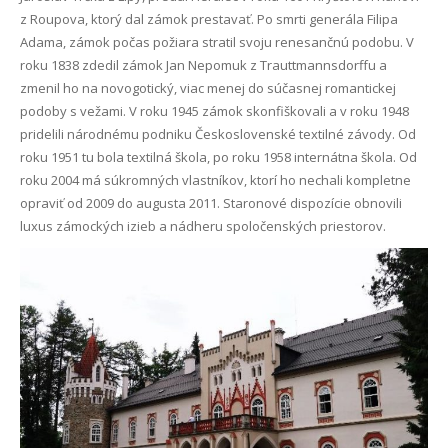
z Roupova, ktorý dal zámok prestavať. Po smrti generála Filipa
Adama, zámok počas požiara stratil svoju renesančnú podobu. V
roku 1838 zdedil zámok Jan Nepomuk z Trauttmannsdorffu a
zmenil ho na novogotický, viac menej do súčasnej romantickej
podoby s vežami. V roku 1945 zámok skonfiškovali a v roku 1948
pridelili národnému podniku Československé textilné závody. Od
roku 1951 tu bola textilná škola, po roku 1958 internátna škola. Od
roku 2004 má súkromných vlastníkov, ktorí ho nechali kompletne
opraviť od 2009 do augusta 2011. Staronové dispozície obnovili
luxus zámockých izieb a nádheru spoločenských priestorov.