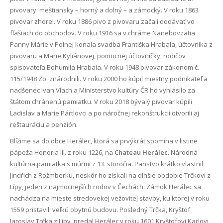
pivovary: meštiansky – horný a dolný – a zámocký. V roku 1863
pivovar zhorel. V roku 1886 pivo z pivovaru začali dodávať vo
fľašiach do obchodov. V roku 1916 sa v chráme Nanebovzatia
Panny Márie v Polnej konala svadba Františka Hrabala, účtovníka z
pivovaru a Marie Kyliánovej, pomocnej účtovníčky, rodičov
spisovateľa Bohumila Hrabala. V roku 1948 pivovar zákonom č.
115/1948 Zb. znárodnili. V roku 2000 ho kúpil miestny podnikateľ a
nadšenec Ivan Vlach a Ministerstvo kultúry ČR ho vyhlásilo za
štátom chránenú pamiatku. V roku 2018 bývalý pivovar kúpili
Ladislav a Marie Pártlovci a po náročnej rekonštrukcii otvorili aj
reštauráciu a penzión.
Blížime sa do obce Herálec, ktorá sa prvýkrát spomína v listine
pápeža Honoria III. z roku 1226, na
Chateau Herálec
. Národná
kultúrna pamiatka s múrmi z 13. storočia. Panstvo krátko vlastnil
Jindřich z Rožmberku, neskôr ho získali na dlhšie obdobie Trčkovi z
Lípy, jeden z najmocnejších rodov v Čechách. Zámok Herálec sa
nachádza na mieste stredovekej vežovitej stavby, ku ktorej v roku
1559 pristavili veľkú obytnú budovu. Posledný Trčka, Kryštof
Jaroslav Trčka z Lípy, predal Herálec v roku 1601 Kryštofovi Karlovi