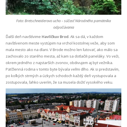
Foto: Bretschneiderovo ucho – súčasť Národného pamätníka
odpočúvania
Ďalší deň navštívime
Havlíčkuv Brod
. Ak sa dá, v každom
navštívenom meste vystúpim na vrchol kostolnej veže, aby som
mala mesto ako na dlani. V Brode možno len ľutovať, ako málo sa
zachovalo zo starého mesta, až kam sa dotlačili paneláky. Vo veži,
okrem jedného z najstarších zvonov, obdivujem aj byt vežníka.
Päťčlenná rodina v tomto byte bývala veľmi dlho. Ak si predstavím,
po koľkých strmých a úzkych schodoch každý deň vystupovala a
zostupovala, ľahko uverím, že sa musela dožiť vysokého veku.