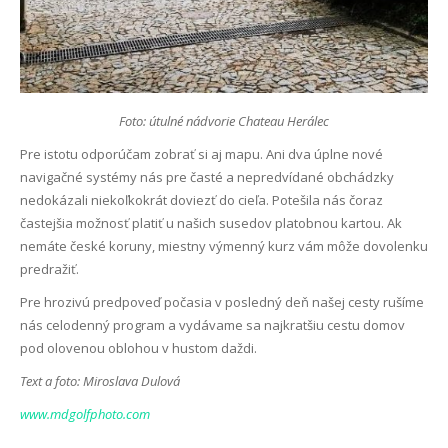
Foto: útulné nádvorie Chateau Herálec
Pre istotu odporúčam zobrať si aj mapu. Ani dva úplne nové
navigačné systémy nás pre časté a nepredvídané obchádzky
nedokázali niekoľkokrát doviezť do cieľa. Potešila nás čoraz
častejšia možnosť platiť u našich susedov platobnou kartou. Ak
nemáte české koruny, miestny výmenný kurz vám môže dovolenku
predražiť.
Pre hrozivú predpoveď počasia v posledný deň našej cesty rušíme
nás celodenný program a vydávame sa najkratšiu cestu domov
pod olovenou oblohou v hustom daždi.
Text a foto: Miroslava Dulová
www.mdgolfphoto.com