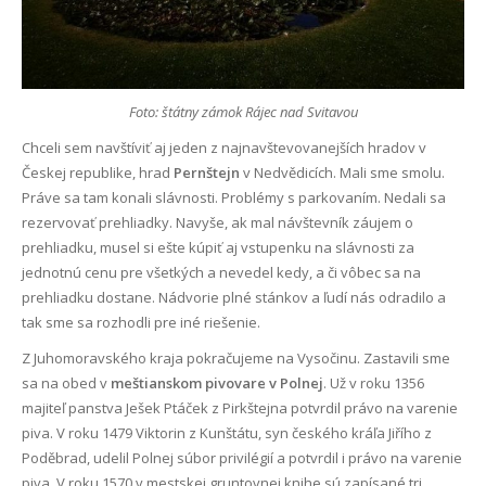
Foto: štátny zámok Rájec nad Svitavou
Chceli sem navštíviť aj jeden z najnavštevovanejších hradov v
Českej republike, hrad
Pernštejn
v Nedvědicích. Mali sme smolu.
Práve sa tam konali slávnosti. Problémy s parkovaním. Nedali sa
rezervovať prehliadky. Navyše, ak mal návštevník záujem o
prehliadku, musel si ešte kúpiť aj vstupenku na slávnosti za
jednotnú cenu pre všetkých a nevedel kedy, a či vôbec sa na
prehliadku dostane. Nádvorie plné stánkov a ľudí nás odradilo a
tak sme sa rozhodli pre iné riešenie.
Z Juhomoravského kraja pokračujeme na Vysočinu. Zastavili sme
sa na obed v
meštianskom pivovare v Polnej
. Už v roku 1356
majiteľ panstva Ješek Ptáček z Pirkštejna potvrdil právo na varenie
piva. V roku 1479 Viktorin z Kunštátu, syn českého kráľa Jiřího z
Poděbrad, udelil Polnej súbor privilégií a potvrdil i právo na varenie
piva. V roku 1570 v mestskej gruntovnej knihe sú zapísané tri