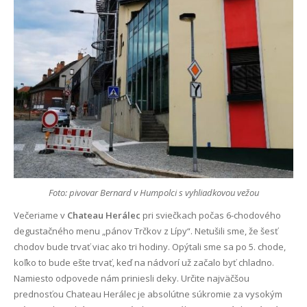
Foto: pivovar Bernard v Humpolci s vyhliadkovou vežou
Večeriame v
Chateau Herálec
pri sviečkach počas 6-chodového
degustačného menu „pánov Trčkov z Lípy“. Netušili sme, že šesť
chodov bude trvať viac ako tri hodiny. Opýtali sme sa po 5. chode,
koľko to bude ešte trvať, keď na nádvorí už začalo byť chladno.
Namiesto odpovede nám priniesli deky. Určite najväčšou
prednosťou Chateau Herálec je absolútne súkromie za vysokým