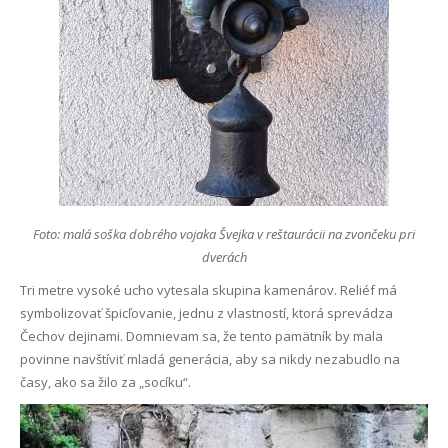
Foto: malá soška dobrého vojaka Švejka v reštaurácii na zvončeku pri
dverách
Tri metre vysoké ucho vytesala skupina kamenárov. Reliéf má
symbolizovať špicľovanie, jednu z vlastností, ktorá sprevádza
Čechov dejinami. Domnievam sa, že tento pamätník by mala
povinne navštíviť mladá generácia, aby sa nikdy nezabudlo na
časy, ako sa žilo za „socíku“.