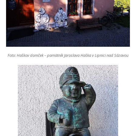
Foto: Haškov domček – pamätník Jaroslava Haška v Lipnici nad Sázavou