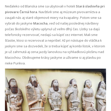
Neďaleko od Blanska sme sa ubytovali v hoteli
Stará sladovňa pri
pivovare Černá hora
. Navštívili sme aj múzeum pivovarníctva a
zaujali nás aj staré objemové miery na kvapaliny. Potom sme sa
vybrali do jaskyne
Macocha
, veď od našej poslednej návštevy
počas školského výletu uplynul už veľmi dlhý čas. Lístky sa dajú
telefonicky rezervovať, nedajú sa kúpiť cez internet. Mali sme
šťastie, ktosi si rezervoval a neprišiel. Až pri nástupe do vláčika k
jaskyni sme sa dozvedeli, že si treba kúpiť aj kombi lístok, v ktorom
je už zahrnutá aj cena jazdy lanovkou na vyhliadkovú plošinu nad
Macochou. Obdivujeme krásy jaskyne a užívame si aj plavbu po
rieke Punkva.