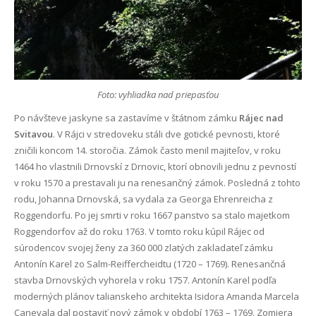
Foto: vyhliadka nad priepasťou
Po návšteve jaskyne sa zastavíme v štátnom zámku
Rájec nad
Svitavou
. V Rájci v stredoveku stáli dve gotické pevnosti, ktoré
zničili koncom 14. storočia. Zámok často menil majiteľov, v roku
1464 ho vlastnili Drnovskí z Drnovic, ktorí obnovili jednu z pevností
v roku 1570 a prestavali ju na renesančný zámok. Posledná z tohto
rodu, Johanna Drnovská, sa vydala za Georga Ehrenreicha z
Roggendorfu. Po jej smrti v roku 1667 panstvo sa stalo majetkom
Roggendorfov až do roku 1763. V tomto roku kúpil Rájec od
súrodencov svojej ženy za 360 000 zlatých zakladateľ zámku
Antonín Karel zo Salm-Reiffercheidtu (1720 – 1769). Renesančná
stavba Drnovských vyhorela v roku 1757. Antonín Karel podľa
moderných plánov talianskeho architekta Isidora Amanda Marcela
Canevala dal postaviť nový zámok v období 1763 – 1769. Zomiera