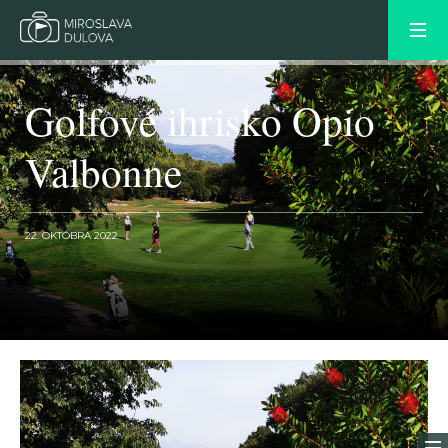
Golfové ihrisko Opio
Valbonne
22. OKTÓBRA 2022
OLDER POST