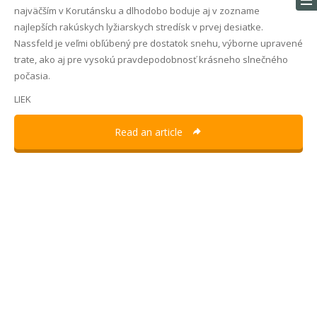
najväčším v Korutánsku a dlhodobo boduje aj v zozname
najlepších rakúskych lyžiarskych stredísk v prvej desiatke.
Nassfeld je veľmi obľúbený pre dostatok snehu, výborne upravené
trate, ako aj pre vysokú pravdepodobnosť krásneho slnečného
počasia.
LIEK
Read an article