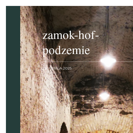
zamok-hof-
podzemie
26. APRÍLA 2025