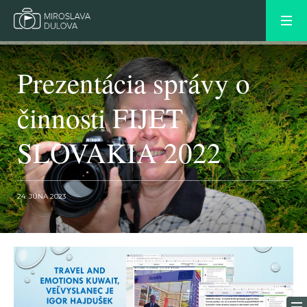
Prezentácia správy o
činnosti FIJET
SLOVAKIA 2022
24. JÚNA 2023
NEWER POST
OLDER POST