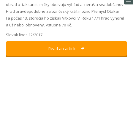
obrad a tak turisti mlčky obdivujú výhľad a nerušia svadobčanov.
Hrad pravdepodobne založil český kráľ, možno Přemysl Otakar
I a počas 13. storočia ho získali Vítkovci. V Roku 1771 hrad vyhorel
a už nebol obnovený. Vstupné 70 Kč.
Slovak lines 12/2017
Read an article