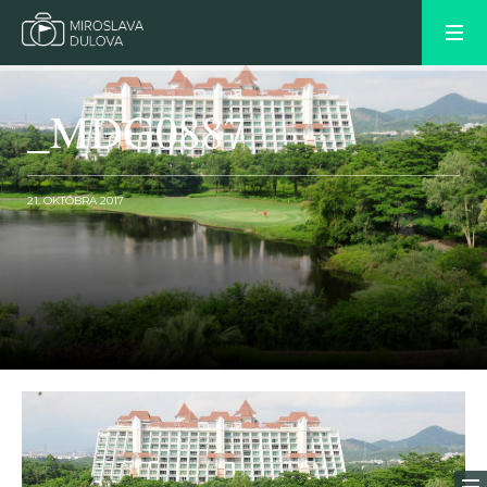
_MDG0887
21. OKTÓBRA 2017
OLDER POST