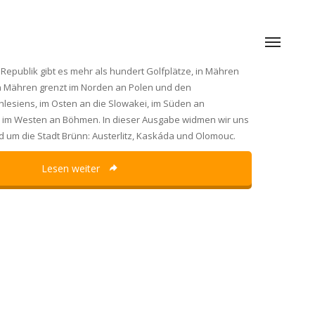
Republik gibt es mehr als hundert Golfplätze, in Mähren
on Mähren grenzt im Norden an Polen und den
chlesiens, im Osten an die Slowakei, im Süden an
d im Westen an Böhmen. In dieser Ausgabe widmen wir uns
d um die Stadt Brünn: Austerlitz, Kaskáda und Olomouc.
Lesen weiter