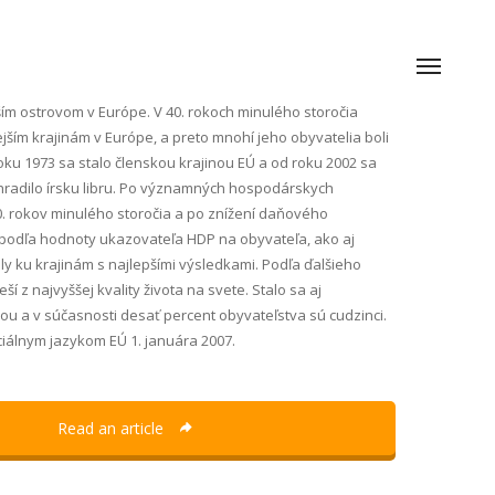
čším ostrovom v Európe. V 40. rokoch minulého storočia
jším krajinám v Európe, a preto mnohí jeho obyvatelia boli
oku 1973 sa stalo členskou krajinou EÚ a od roku 2002 sa
ahradilo írsku libru. Po významných hospodárskych
 rokov minulého storočia a po znížení daňového
o podľa hodnoty ukazovateľa HDP na obyvateľa, ako aj
ily ku krajinám s najlepšími výsledkami. Podľa ďalšieho
ší z najvyššej kvality života na svete. Stalo sa aj
u a v súčasnosti desať percent obyvateľstva sú cudzinci.
ficiálnym jazykom EÚ 1. januára 2007.
Read an article