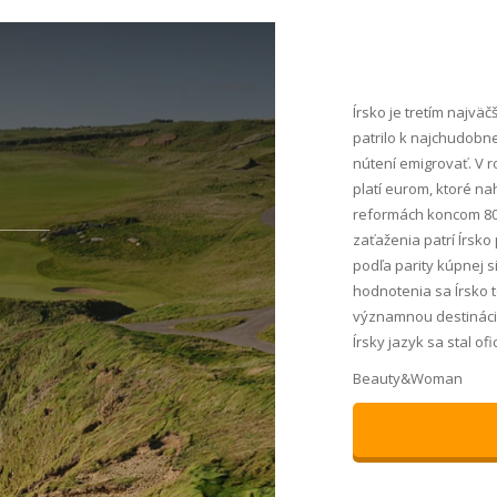
Írsko je tretím najvä
patrilo k najchudobne
nútení emigrovať. V r
platí eurom, ktoré n
reformách koncom 80.
zaťaženia patrí Írsk
podľa parity kúpnej s
hodnotenia sa Írsko te
významnou destinácio
Írsky jazyk sa stal o
Beauty&Woman