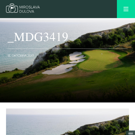
_MDG3419
13. OKTÓBRA 2017
OLDER POST