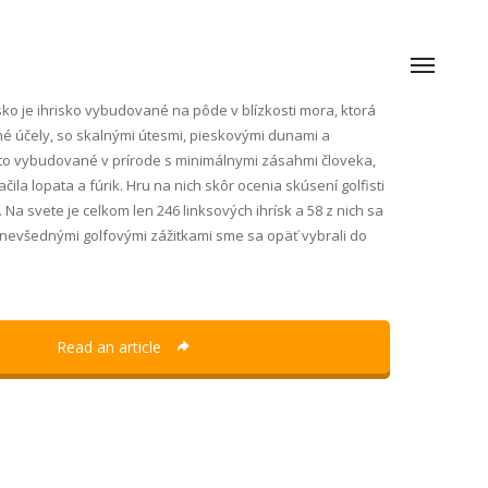
sko je ihrisko vybudované na pôde v blízkosti mora, ktorá
né účely, so skalnými útesmi, pieskovými dunami a
to vybudované v prírode s minimálnymi zásahmi človeka,
ila lopata a fúrik. Hru na nich skôr ocenia skúsení golfisti
i. Na svete je celkom len 246 linksových ihrísk a 58 z nich sa
 nevšednými golfovými zážitkami sme sa opäť vybrali do
Read an article