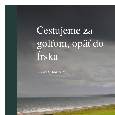
Cestujeme za
golfom, opäť do
Írska
12. OKTÓBRA 2019