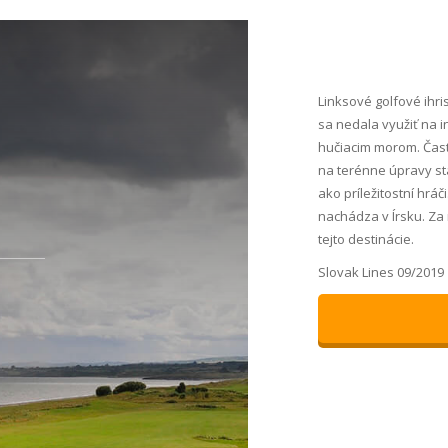
Linksové golfové ihri
sa nedala využiť na i
hučiacim morom. Čas
na terénne úpravy stač
ako príležitostní hráč
nachádza v Írsku. Za
tejto destinácie.
Slovak Lines 09/2019