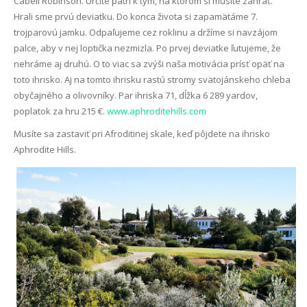
Cabell Robinson. Určite patrí k tým, na ktorom si musíte zahrať.
Hrali sme prvú deviatku. Do konca života si zapamätáme 7.
trojparovú jamku. Odpaľujeme cez roklinu a držíme si navzájom
palce, aby v nej loptička nezmizla. Po prvej deviatke ľutujeme, že
nehráme aj druhú. O to viac sa zvýši naša motivácia prísť opäť na
toto ihrisko. Aj na tomto ihrisku rastú stromy svätojánskeho chleba
obyčajného a olivovníky. Par ihriska 71, dĺžka 6 289 yardov,
poplatok za hru 215 €.
www.aphroditehills.com
Musíte sa zastaviť pri Afroditinej skale, keď pôjdete na ihrisko
Aphrodite Hills.