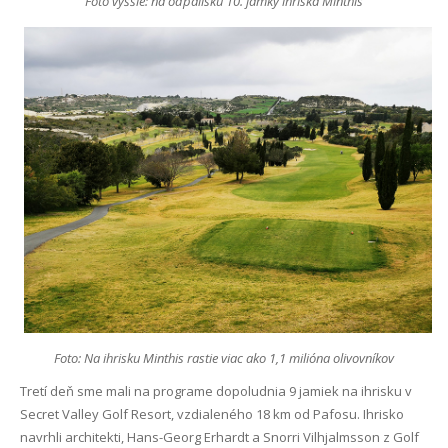
Foto vyššie: na odpalisku 10. jamky ihriska Minthis
Foto: Na ihrisku Minthis rastie viac ako 1,1 milióna olivovníkov
Tretí deň sme mali na programe dopoludnia 9 jamiek na ihrisku v
Secret Valley Golf Resort, vzdialeného 18 km od Pafosu. Ihrisko
navrhli architekti, Hans-Georg Erhardt a Snorri Vilhjalmsson z Golf