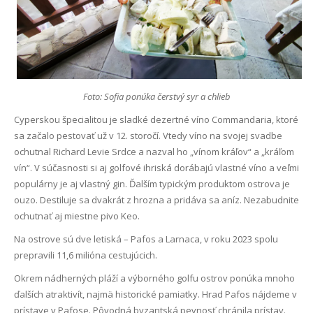
Foto: Sofia ponúka čerstvý syr a chlieb
Cyperskou špecialitou je sladké dezertné víno Commandaria, ktoré
sa začalo pestovať už v 12. storočí. Vtedy víno na svojej svadbe
ochutnal Richard Levie Srdce a nazval ho „vínom kráľov“ a „kráľom
vín“. V súčasnosti si aj golfové ihriská dorábajú vlastné víno a veľmi
populárny je aj vlastný gin. Ďalším typickým produktom ostrova je
ouzo. Destiluje sa dvakrát z hrozna a pridáva sa aníz. Nezabudnite
ochutnať aj miestne pivo Keo.
Na ostrove sú dve letiská – Pafos a Larnaca, v roku 2023 spolu
prepravili 11,6 milióna cestujúcich.
Okrem nádherných pláží a výborného golfu ostrov ponúka mnoho
ďalších atraktivít, najmä historické pamiatky. Hrad Pafos nájdeme v
prístave v Pafose. Pôvodná byzantská pevnosť chránila prístav.