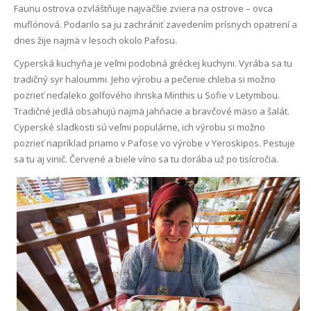
Faunu ostrova ozvláštňuje najväčšie zviera na ostrove – ovca
muflónová. Podarilo sa ju zachrániť zavedením prísnych opatrení a
dnes žije najmä v lesoch okolo Pafosu.
Cyperská kuchyňa je veľmi podobná gréckej kuchyni. Vyrába sa tu
tradičný syr haloummi. Jeho výrobu a pečenie chleba si možno
pozrieť neďaleko golfového ihriska Minthis u Sofie v Letymbou.
Tradičné jedlá obsahujú najmä jahňacie a bravčové mäso a šalát.
Cyperské sladkosti sú veľmi populárne, ich výrobu si možno
pozrieť napríklad priamo v Pafose vo výrobe v Yeroskipos. Pestuje
sa tu aj vinič. Červené a biele víno sa tu dorába už po tisícročia.