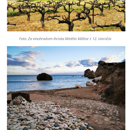
Foto: Za vinohradom ihriska Minthis kláštor z 12. storočia