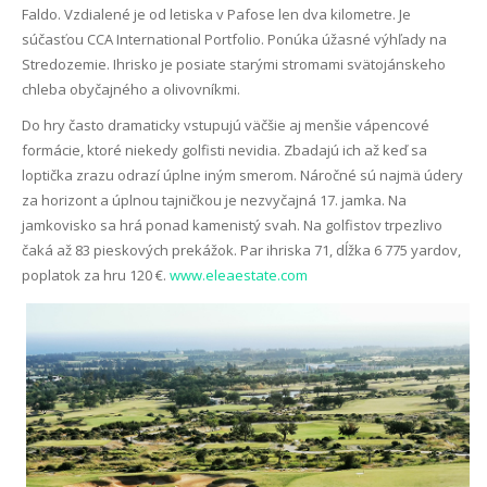
Faldo. Vzdialené je od letiska v Pafose len dva kilometre. Je
súčasťou CCA International Portfolio. Ponúka úžasné výhľady na
Stredozemie. Ihrisko je posiate starými stromami svätojánskeho
chleba obyčajného a olivovníkmi.
Do hry často dramaticky vstupujú väčšie aj menšie vápencové
formácie, ktoré niekedy golfisti nevidia. Zbadajú ich až keď sa
loptička zrazu odrazí úplne iným smerom. Náročné sú najmä údery
za horizont a úplnou tajničkou je nezvyčajná 17. jamka. Na
jamkovisko sa hrá ponad kamenistý svah. Na golfistov trpezlivo
čaká až 83 pieskových prekážok. Par ihriska 71, dĺžka 6 775 yardov,
poplatok za hru 120 €.
www.eleaestate.com