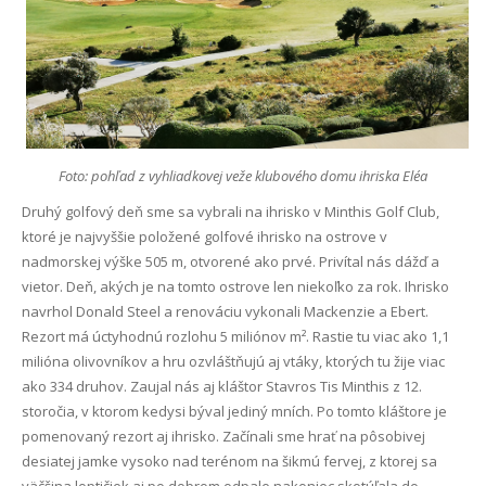
Foto: pohľad z vyhliadkovej veže klubového domu ihriska Eléa
Druhý golfový deň sme sa vybrali na ihrisko v Minthis Golf Club,
ktoré je najvyššie položené golfové ihrisko na ostrove v
nadmorskej výške 505 m, otvorené ako prvé. Privítal nás dážď a
vietor. Deň, akých je na tomto ostrove len niekoľko za rok. Ihrisko
navrhol Donald Steel a renováciu vykonali Mackenzie a Ebert.
Rezort má úctyhodnú rozlohu 5 miliónov m². Rastie tu viac ako 1,1
milióna olivovníkov a hru ozvláštňujú aj vtáky, ktorých tu žije viac
ako 334 druhov. Zaujal nás aj kláštor Stavros Tis Minthis z 12.
storočia, v ktorom kedysi býval jediný mních. Po tomto kláštore je
pomenovaný rezort aj ihrisko. Začínali sme hrať na pôsobivej
desiatej jamke vysoko nad terénom na šikmú fervej, z ktorej sa