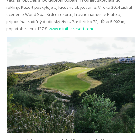
väčšina loptičiek aj po dobrom odpale nakoniec skotúľala do
rokliny. Rezort poskytuje aj luxusné ubytovanie. V roku 2024 získal
ocenenie World Spa. Srdce rezortu, hlavné námestie Plateia,
pripomína tradičný dedinský život. Par ihriska 72, dĺžka 5 902 m,
poplatok za hru 137 €.
www.minthisresort.com