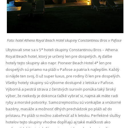
Foto: hotel Athena Royal Beach Hotel skupiny Constantinou Bros v Pafose
Ubytovali sme sa v 5* hoteli skupiny Constantinou Bros – Athena
Royal Beach hotel, ktorý je určený len pre dospelých. Aj ďalšie
hotely tejto skupiny ako napr. Pioneer Beach Hotel 4* len pre
dospelých sú priamo na pláži v Pafose a patria k najlepším. Každý
si nájde ten svoj, či už super luxus, pre rodiny či len pre dospelých.
Všetky hotely skupiny sú výborne dostupné z letiska v Pafose.
Výborná a pestrá strava z čerstvých surovín ponúka taký široký
výber, že niekedy je dokonca ťažké vybrať si, najmä ak máte radi
ryby a morské potvorky. Samozrejmosťou sú vonkajšie a vnútorné
bazény, masáže a možnosť dlhých prechádzok po pláži až do
prístavu. Po pláži si možno zabehnúť až k letisku. Perfektné služby
hotelov tejto skupiny vhodne dopĺňajú aj také maličkosti ako