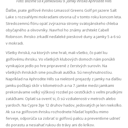
Foto: Blížime sa k jamkovisku 9. jamky ihriska Aphrodite Hills
Ďalšie, piate golfové ihrisko Limassol Greens Golf pri jazere Salt
Lake s rozsiahlymi mokraďami otvoria už v tomto roku koncom leta.
Stredozemnú flóru opäť zvýraznia stromy svätojánskeho chleba
obyčajného a olivovníky. Navrhol ho známy architekt Cabell
Robinson. Ihrisko zrkadlí neďaleké pieskové duny a jamky 5 a 6 sú
v mokradi.
Všetky ihriská, na ktorých sme hrali, mali všetko, čo patrí ku
golfovému ihrisku. Vo všetkých klubových domoch nám ponúkli
vynikajúce jedlo po hre pripravené z čerstvých surovín. Na
všetkých ihriskách sme používali autíčka. Sú nevyhnutnosťou.
Napríklad na Aphrodite Hills sa niektoré prejazdy z jamky na ďalšiu
jamku počítajú skôr v kilometroch a na 7. jamke medzi jamkami
prekonávame veľký výškový rozdiel po cestičkách s veľmi prudkými
zatáčkami. Oplatí sa overiť si, či sú vzdialenosti v metroch alebo
yardoch. Na Cypre žije 12 druhov hadov, jedovatých je len niekoľko.
Ak sa na golfovom ihrisku rozhodnete hľadať loptičku mimo
ferveje, odporúča sa zobrať si golfovú palicu a preventívne udrieť
do porastu a nesiahať rukou do trávy ani do kríkov.