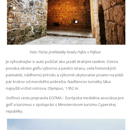
Foto: Počas prehliadky hradu Pafos v Pafose
Je výhodnejšie si auto požičať ako jazdiť drahými taxíkmi. Ostrov
ponúka okrem golfu výbornú a pestrú stravu, veľa historických
pamiatok, nádhernú prírodu a výborné ubytovanie priamo na pláži
pár krokov od morského pobrežia. Nadšencov turistiky láka
najvyšší vrchol ostrova, Olympus, 1 952 m.
Golfovú cestu pripravila EGTMA – Európska mediálna asociácia pre
golf a turizmus v spolupráci s Ministerstvom turizmu Cyperskej
republiky.