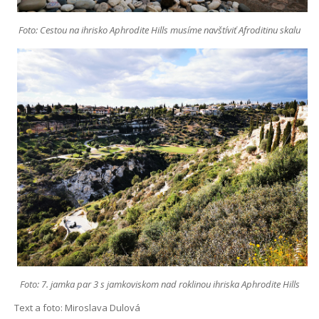
Foto: Cestou na ihrisko Aphrodite Hills musíme navštíviť Afroditinu skalu
Foto: 7. jamka par 3 s jamkoviskom nad roklinou ihriska Aphrodite Hills
Text a foto: Miroslava Dulová