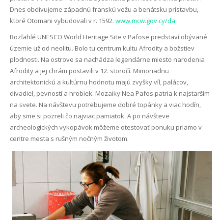
Dnes obdivujeme západnú franskú vežu a benátsku prístavbu,
ktoré Otomani vybudovali v r. 1592.
www.mcw.gov.cy/da
Rozľahlé UNESCO World Heritage Site v Pafose predstaví obývané
územie už od neolitu. Bolo tu centrum kultu Afrodity a božstiev
plodnosti. Na ostrove sa nachádza legendárne miesto narodenia
Afrodity a jej chrám postavili v 12. storočí. Mimoriadnu
architektonickú a kultúrnu hodnotu majú zvyšky víl, palácov,
divadiel, pevností a hrobiek. Mozaiky Nea Pafos patria k najstarším
na svete. Na návštevu potrebujeme dobré topánky a viac hodín,
aby sme si pozreli čo najviac pamiatok. A po návšteve
archeologických vykopávok môžeme otestovať ponuku priamo v
centre mesta s rušným nočným životom.