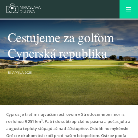
Cestujeme za golfom –
Cyperská republika
16. APRÍLA 2025
NEWER POST
Cyprus je tretím najväčším ostrovom v Stredozemnom mori s
OLDER POST
rozlohou 9 251 km². Patrí do subtropického pásma a počas júla a
augusta teploty stúpajú až nad 40 stupňov. Osídlili ho mykénski
Gréci v druhom tisícročí pred našim letopočtom. Ostrov podľa