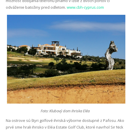
možnosť dobíjania telefónu priamo v izbe z dvoch portov či
odváženie batožiny pred odletom.
www.cbh-cyprus.com
Foto: Klubový dom ihriska Eléa
Na ostrove sú štyri golfové ihriská výborne dostupné z Pafosu. Ako
prvé sme hrali ihrisko v Eléa Estate Golf Club, ktoré navrhol Sir Nick