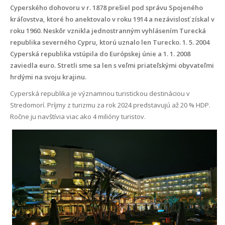
Cyperského dohovoru v r. 1878 prešiel pod správu Spojeného
kráľovstva, ktoré ho anektovalo v roku 1914 a nezávislosť získal v
roku 1960. Neskôr vznikla jednostranným vyhlásením Turecká
republika severného Cypru, ktorú uznalo len Turecko. 1. 5. 2004
Cyperská republika vstúpila do Európskej únie a 1. 1. 2008
zaviedla euro. Stretli sme sa len s veľmi priateľskými obyvateľmi
hrdými na svoju krajinu.
Cyperská republika je významnou turistickou destináciou v
Stredomorí. Príjmy z turizmu za rok 2024 predstavujú až 20 % HDP.
Ročne ju navštívia viac ako 4 milióny turistov.