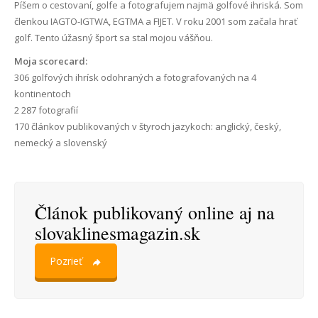
Píšem o cestovaní, golfe a fotografujem najmä golfové ihriská. Som
členkou IAGTO-IGTWA, EGTMA a FIJET. V roku 2001 som začala hrať
golf. Tento úžasný šport sa stal mojou vášňou.
Moja scorecard:
306 golfových ihrísk odohraných a fotografovaných na 4
kontinentoch
2 287 fotografií
170 článkov publikovaných v štyroch jazykoch: anglický, český,
nemecký a slovenský
Článok publikovaný online aj na
slovaklinesmagazin.sk
Pozrieť